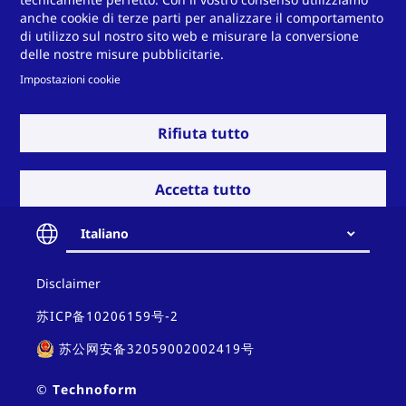
anche cookie di terze parti per analizzare il comportamento
di utilizzo sul nostro sito web e misurare la conversione
delle nostre misure pubblicitarie.
Impostazioni cookie
Visualizza di piu
Rifiuta tutto
Industria automobilistica
Produzione di elettricità
Accetta tutto
Avete una sfida da
Italiano
affrontare?
Contact
Disclaimer
Vetrata isolante
Finestre, porte e facciate
and
policy
苏ICP备10206159号-2
苏公网安备32059002002419号
Contattateci
© Technoform