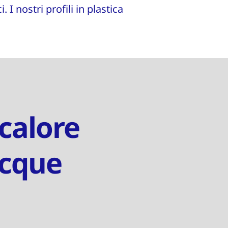
 I nostri profili in plastica
 calore
acque