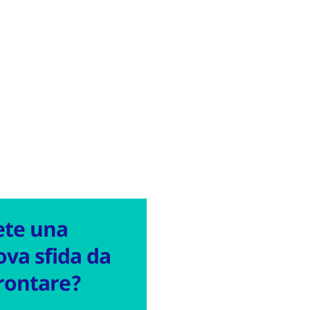
ete una
va sfida da
rontare?