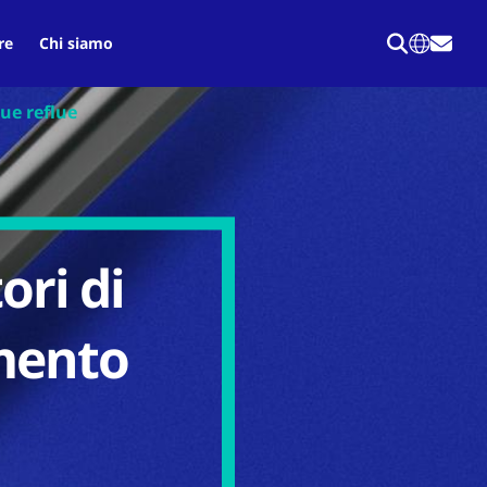
re
Chi siamo
ue reflue
ori di
amento