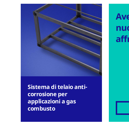
Av
nuo
aff
Sistema di telaio anti-
corrosione per
applicazioni a gas
combusto