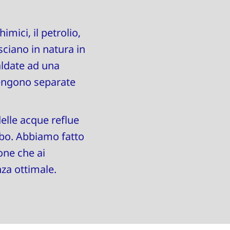
mici, il petrolio,
asciano in natura in
aldate ad una
vengono separate
delle acque reflue
tubo. Abbiamo fatto
one che ai
nza ottimale.