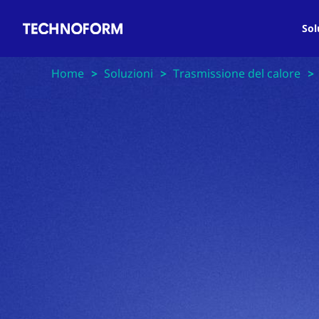
Main
Salta
navigation
al
Sol
contenuto
principale
Home
Soluzioni
Trasmissione del calore