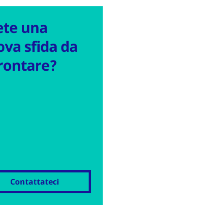
ete una
va sfida da
rontare?
Contattateci