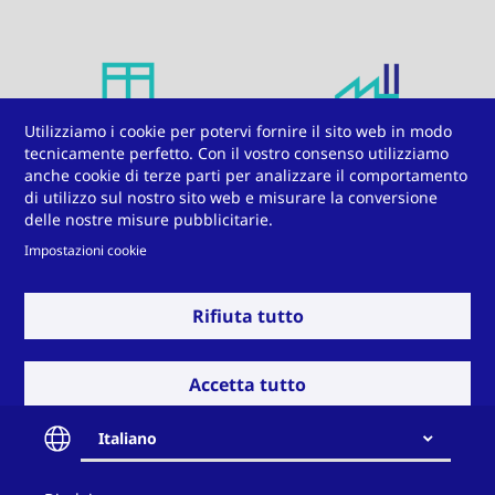
Utilizziamo i cookie per potervi fornire il sito web in modo
Finestre, porte e facciate
Produzione di elettricità
tecnicamente perfetto. Con il vostro consenso utilizziamo
anche cookie di terze parti per analizzare il comportamento
di utilizzo sul nostro sito web e misurare la conversione
delle nostre misure pubblicitarie.
Impostazioni cookie
Visualizza di piu
Rifiuta tutto
Ingegneria elettrica
Ingegneria meccanica
Accetta tutto
Avete una sfida da
Italiano
affrontare?
Contact