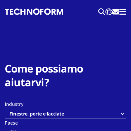
Salta
al
contenuto
principale
Come possiamo
aiutarvi?
Industry
Finestre, porte e facciate
Paese