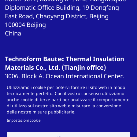
Diplomatic Office Building, 19 Dongfang
East Road, Chaoyang District, Beijing
100004
Beijing
China
Technoform Bautec Thermal Insulation
Materials Co., Ltd. (Tianjin office)
3006, Block A, Ocean International Center,
Huachang Road, Hedong District, Tianjin,
Utilizziamo i cookie per potervi fornire il sito web in modo
China
tecnicamente perfetto. Con il vostro consenso utilizziamo
anche cookie di terze parti per analizzare il comportamento
300151
Tianjin
di utilizzo sul nostro sito web e misurare la conversione
China
delle nostre misure pubblicitarie.
T
86-18622142389
Impostazioni cookie