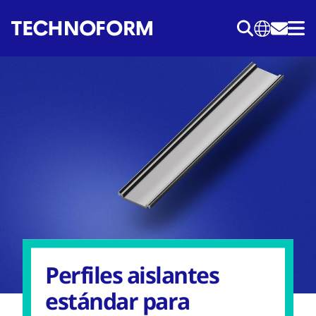
Pasar
al
contenido
principal
Perfiles aislantes
estándar para