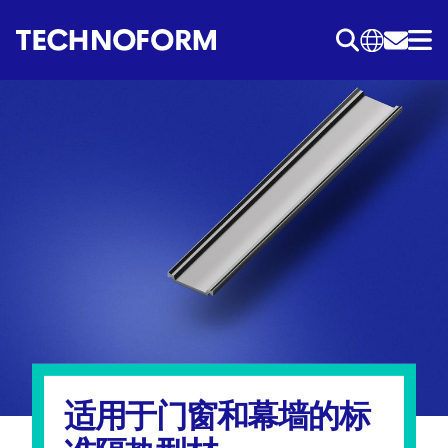
跳
转
到
主
要
内
容
适用于门窗和幕墙的标