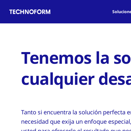
Main
Pasar
navigation
al
Solucion
contenido
principal
Tenemos la so
cualquier des
Tanto si encuentra la solución perfecta en
necesidad que exija un enfoque especi
usted para ofrecerle el resultado que nec