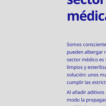
médic
Somos conscientes
pueden albergar m
sector médico es
limpios y esterili
solución: unos ma
cumplir las estric
Al añadir aditivos
modo la propagaci