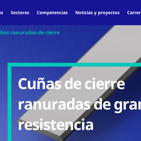
es
Sectores
Competencias
Noticias y proyectos
Carrer
ñas ranuradas de cierre
Cuñas de cierre
ranuradas de gra
resistencia