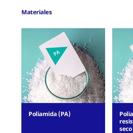
Materiales
Poliamida (PA)
Poli
resi
seco