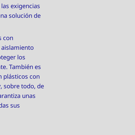
 las exigencias
una solución de
s con
 aislamiento
oteger los
te. También es
n plásticos con
, sobre todo, de
arantiza unas
odas sus