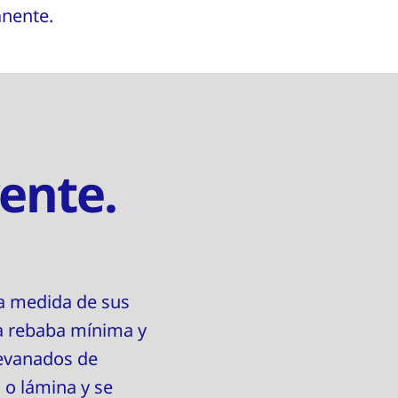
anente.
rente.
a medida de sus
na rebaba mínima y
devanados de
l o lámina y se