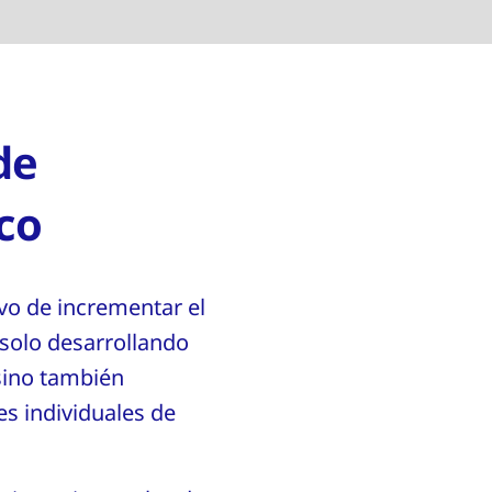
de
ico
vo de incrementar el
 solo desarrollando
 sino también
s individuales de