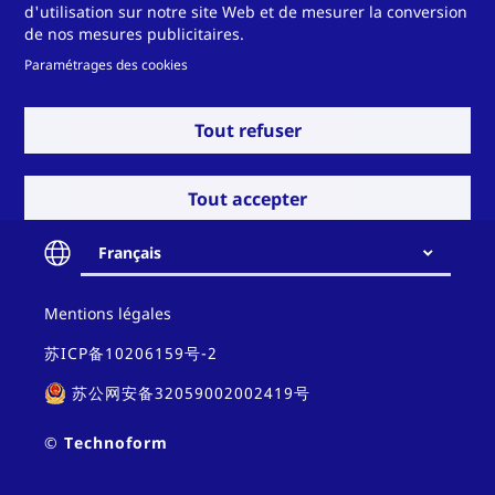
d'utilisation sur notre site Web et de mesurer la conversion
de nos mesures publicitaires.
A film can be applied to the profiles at the extrusion
stage to protect the surfaces. Alternatively, the
Paramétrages des cookies
customer’s choice of film can be applied manually
following extrusion.
Tout refuser
Our technology: Extruder with additional function for
automated film application.
Tout accepter
Français
Contact
Mentions légales
and
policy
苏ICP备10206159号-2
苏公网安备32059002002419号
© Technoform