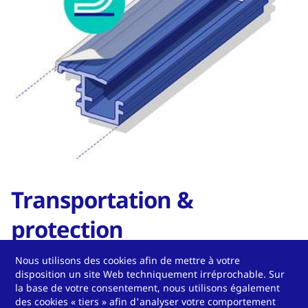
Transportation &
protection
Surface protection
Nous utilisons des cookies afin de mettre à votre
disposition un site Web techniquement irréprochable. Sur
Protection against damage during transport and
la base de votre consentement, nous utilisons également
des cookies « tiers » afin d'analyser votre comportement
further processing.