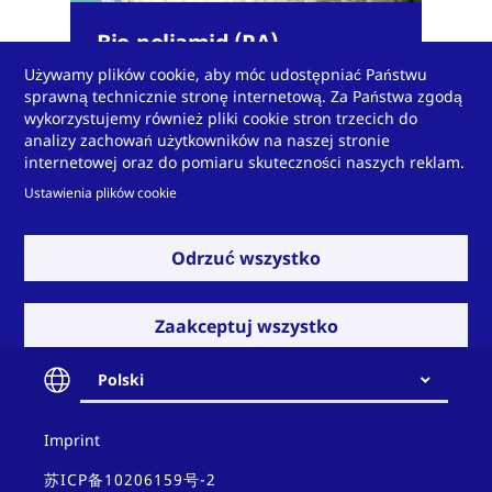
Bio-poliamid (PA)
Używamy plików cookie, aby móc udostępniać Państwu
sprawną technicznie stronę internetową. Za Państwa zgodą
wykorzystujemy również pliki cookie stron trzecich do
analizy zachowań użytkowników na naszej stronie
internetowej oraz do pomiaru skuteczności naszych reklam.
Ustawienia plików cookie
Rozwiń
Odrzuć wszystko
Zaakceptuj wszystko
Masz dla nas
Polski
wyzwanie?
Contact
Imprint
and
policy
苏ICP备10206159号-2