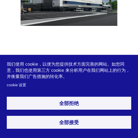
我们使用 cookie，以便为您提供技术方面完善的网站。如您同
开发商
:
PSA Corporation Ltd
意，我们也使用第三方 cookie 来分析用户在我们网站上的行为，
建筑师
:
ID Architects
Pte Ltd
并衡量我们广告措施的转化率。
幕墙制造商
:
Chong De Construction Industries Pte Ltd
cookie 设置
绿色建筑认证
:
Singapore BCA Green Mark (Platinum),
under the Super Low Energy Building category
全部拒绝
使用的泰诺风产品
:
Technoform Thermal break and
Warm edge spacer
照片来源
:
ID Architects
Pte Ltd
全部接受