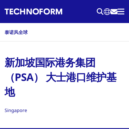
跳
转
到
主
泰诺风全球
要
内
容
新加坡国际港务集团
（PSA） 大士港口维护基
地
Singapore